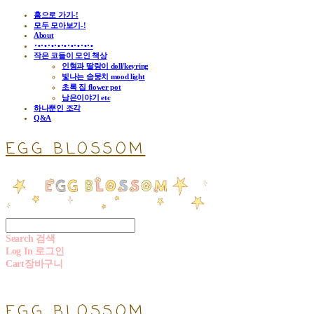
홈으로 가기-!
모두 모아보기-!
About
･•･•･•･•･•･•･•･•･•
작은 코들이 모인 책상
인형과 딸랑이 doll/keyring
빛나는 솜뭉치 mood light
초록 집 flower pot
남은이야기 etc
하나뿐인 조각
Q&A
EGG BLOSSOM
Search
검색
Log In
로그인
Cart
장바구니
EGG BLOSSOM