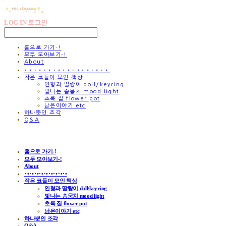
LOG IN
로그인
홈으로 가기-!
모두 모아보기-!
About
･•･•･•･•･•･•･•･•･•
작은 코들이 모인 책상
인형과 딸랑이 doll/keyring
빛나는 솜뭉치 mood light
초록 집 flower pot
남은이야기 etc
하나뿐인 조각
Q&A
홈으로 가기-!
모두 모아보기-!
About
･•･•･•･•･•･•･•･•･•
작은 코들이 모인 책상
인형과 딸랑이 doll/keyring
빛나는 솜뭉치 mood light
초록 집 flower pot
남은이야기 etc
하나뿐인 조각
Q&A